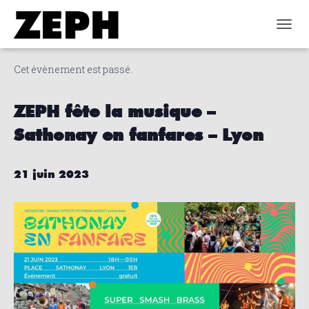
« Tous les Évènements
DÉPLI
Cet évènement est passé.
ZEPH fête la musique –
Sathonay en fanfares – Lyon
21 juin 2023