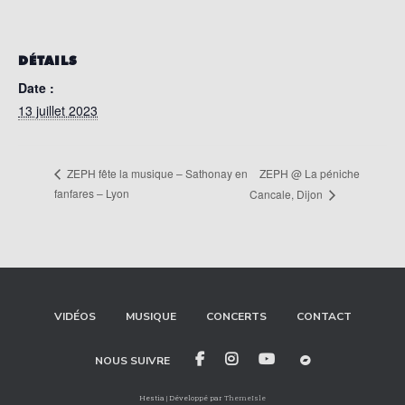
DÉTAILS
Date :
13 juillet 2023
ZEPH @ La péniche
ZEPH fête la musique – Sathonay en
fanfares – Lyon
Cancale, Dijon
VIDÉOS
MUSIQUE
CONCERTS
CONTACT
NOUS SUIVRE
Hestia | Développé par
ThemeIsle