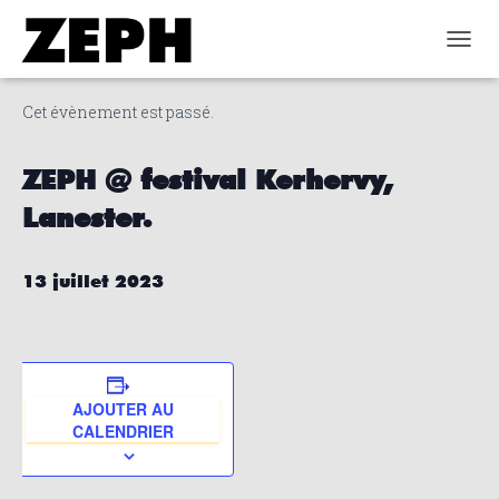
« Tous les Évènements
DÉPLI
Cet évènement est passé.
ZEPH @ festival Kerhervy,
Lanester.
13 juillet 2023
AJOUTER AU
CALENDRIER