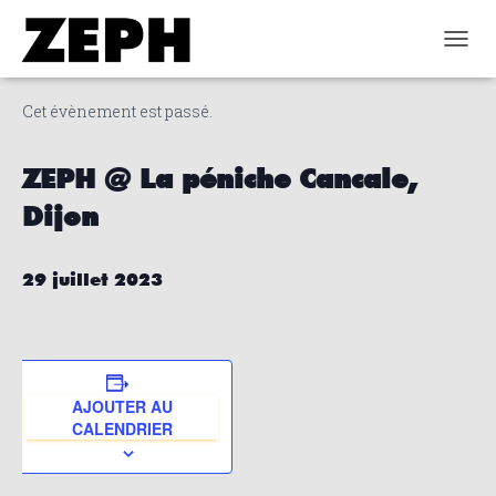
« Tous les Évènements
DÉPLI
Cet évènement est passé.
ZEPH @ La péniche Cancale,
Dijon
29 juillet 2023
AJOUTER AU
CALENDRIER